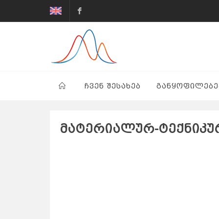
G.Tsulukidze
Mining
Institute
ᲩᲕᲔᲜ ᲨᲔᲡᲐᲮᲔᲑ
ᲒᲐᲜᲧᲝᲤᲘᲚᲔᲑᲔ
მატერიალურ-ტექნიკურ