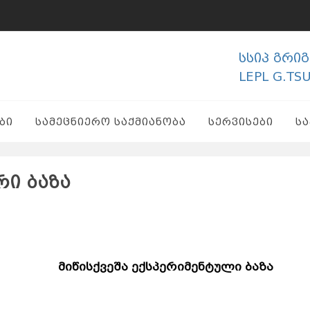
სსიპ გრი
LEPL G.TS
ᲑᲘ
ᲡᲐᲛᲔᲪᲜᲘᲔᲠᲝ ᲡᲐᲥᲛᲘᲐᲜᲝᲑᲐ
ᲡᲔᲠᲕᲘᲡᲔᲑᲘ
Ს
ი ბაზა
დდდდდდ
მიწისქვეშა ექსპერიმენტული ბაზა